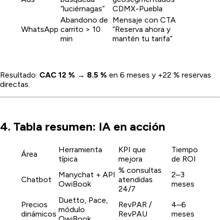
“luciérnagas”
CDMX-Puebla
Abandono de
Mensaje con CTA
WhatsApp
carrito > 10
“Reserva ahora y
min
mantén tu tarifa”
Resultado:
CAC 12 % → 8.5 %
en 6 meses y +22 % reservas
directas.
4. Tabla resumen: IA en acción
Herramienta
KPI que
Tiempo
Área
típica
mejora
de ROI
% consultas
Manychat + API
2–3
Chatbot
atendidas
OwiBook
meses
24/7
Duetto, Pace,
Precios
RevPAR /
4–6
módulo
dinámicos
RevPAU
meses
OwiBook