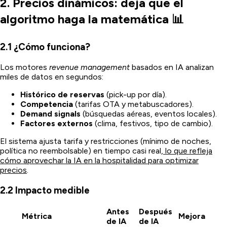
2. Precios dinámicos: deja que el
algoritmo haga la matemática 📊
2.1 ¿Cómo funciona?
Los motores
revenue management
basados en IA analizan
miles de datos en segundos:
Histórico de reservas
(pick-up por día).
Competencia
(tarifas OTA y metabuscadores).
Demand signals
(búsquedas aéreas, eventos locales).
Factores externos
(clima, festivos, tipo de cambio).
El sistema ajusta tarifa y restricciones (mínimo de noches,
política no reembolsable) en tiempo casi real
, lo que refleja
cómo aprovechar la IA en la hospitalidad para optimizar
precios
.
2.2 Impacto medible
Antes
Después
Métrica
Mejora
de IA
de IA