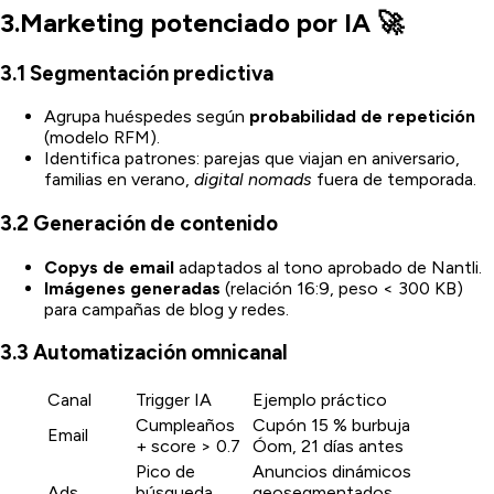
3.Marketing potenciado por IA 🚀
3.1 Segmentación predictiva
Agrupa huéspedes según
probabilidad de repetición
(modelo RFM).
Identifica patrones: parejas que viajan en aniversario,
familias en verano,
digital nomads
fuera de temporada.
3.2 Generación de contenido
Copys de email
adaptados al tono aprobado de Nantli.
Imágenes generadas
(relación 16:9, peso < 300 KB)
para campañas de blog y redes.
3.3 Automatización omnicanal
Canal
Trigger IA
Ejemplo práctico
Cumpleaños
Cupón 15 % burbuja
Email
+ score > 0.7
Óom, 21 días antes
Pico de
Anuncios dinámicos
Ads
búsqueda
geosegmentados