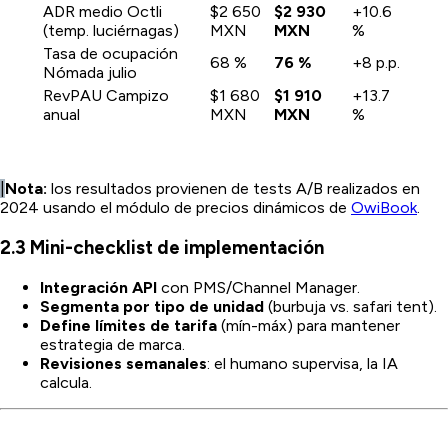
ADR medio Octli
$2 650
$2 930
+10.6
(temp. luciérnagas)
MXN
MXN
%
Tasa de ocupación
68 %
76 %
+8 p.p.
Nómada julio
RevPAU Campizo
$1 680
$1 910
+13.7
anual
MXN
MXN
%
|
Nota:
los resultados provienen de tests A/B realizados en
2024 usando el módulo de precios dinámicos de
OwiBook
.
2.3 Mini-checklist de implementación
Integración API
con PMS/Channel Manager.
Segmenta por tipo de unidad
(burbuja vs. safari tent).
Define límites de tarifa
(mín-máx) para mantener
estrategia de marca.
Revisiones semanales
: el humano supervisa, la IA
calcula.