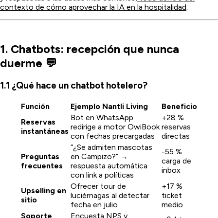
contexto de cómo aprovechar la IA en la hospitalidad
.
1. Chatbots: recepción que nunca
duerme 💬
1.1 ¿Qué hace un chatbot hotelero?
Función
Ejemplo Nantli Living
Beneficio
Bot en WhatsApp
+28 %
Reservas
redirige a motor OwiBook
reservas
instantáneas
con fechas precargadas
directas
“¿Se admiten mascotas
-55 %
Preguntas
en Campizo?” →
carga de
frecuentes
respuesta automática
inbox
con link a políticas
Ofrecer tour de
+17 %
Upselling en
luciérnagas al detectar
ticket
sitio
fecha en julio
medio
Soporte
Encuesta NPS y