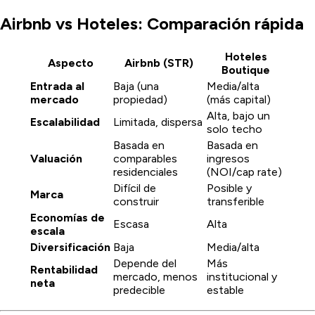
Airbnb vs Hoteles: Comparación rápida
Hoteles
Aspecto
Airbnb (STR)
Boutique
Entrada al
Baja (una
Media/alta
mercado
propiedad)
(más capital)
Alta, bajo un
Escalabilidad
Limitada, dispersa
solo techo
Basada en
Basada en
Valuación
comparables
ingresos
residenciales
(NOI/cap rate)
Difícil de
Posible y
Marca
construir
transferible
Economías de
Escasa
Alta
escala
Diversificación
Baja
Media/alta
Depende del
Más
Rentabilidad
mercado, menos
institucional y
neta
predecible
estable